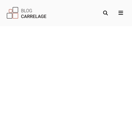
Carrelage sol et mural :
Découvrez nos idées et
conseils
Idée de carrelage pour sublimer