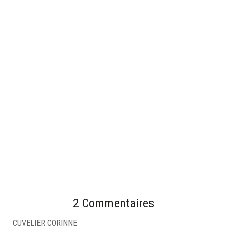
COMMENT ADOPTER LE TERRAZZO DANS SA SALLE DE
BAINS ?
19 février 2025
2 Commentaires
CUVELIER CORINNE