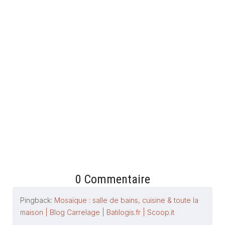
COMMENT ADOPTER LE TERRAZZO DANS SA SALLE DE
BAINS ?
19 février 2025
0 Commentaire
Pingback:
Mosaïque : salle de bains, cuisine & toute la
maison | Blog Carrelage | Batilogis.fr | Scoop.it