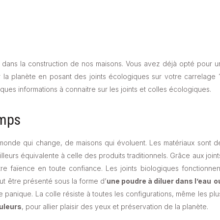
és dans la construction de nos maisons. Vous avez déjà opté pour u
la planète en posant des joints écologiques sur votre carrelage 
ques informations à connaitre sur les joints et colles écologiques.
emps
 monde qui change, de maisons qui évoluent. Les matériaux sont d
ailleurs équivalente à celle des produits traditionnels. Grâce aux joint
e faïence en toute confiance. Les joints biologiques fonctionnen
eut être présenté sous la forme d’
une poudre à diluer dans l’eau
o
 panique. La colle résiste à toutes les configurations, même les plu
ouleurs
, pour allier plaisir des yeux et préservation de la planète.