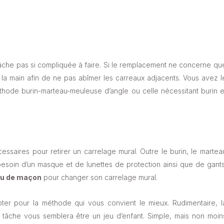
tâche pas si compliquée à faire. Si le remplacement ne concerne qu
s la main afin de ne pas abîmer les carreaux adjacents.
Vous avez l
thode burin-marteau-meuleuse d’angle ou celle nécessitant burin e
nécessaires pour retirer un carrelage mural. Outre le burin, le martea
esoin d’un masque et de lunettes de protection ainsi que de gants
au de maçon
pour changer son carrelage mural.
ter pour la méthode qui vous convient le mieux. Rudimentaire, l
la tâche vous semblera être un jeu d’enfant. Simple, mais non moin