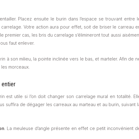
ntailler. Placez ensuite le burin dans l’espace se trouvant entre l
 carrelage. Votre action aura pour effet, soit de briser le carreau e
 premier cas, les bris du carrelage s’élimineront tout aussi aisémen
vous faut enlever.
 à son milieu, la pointe inclinée vers le bas, et marteler. Afin de n
 les morceaux.
 entier
n est utile si l’on doit changer son carrelage mural en totalité. Ell
ous suffira de dégager les carreaux au marteau et au burin, suivant l
on
. La meuleuse d’angle présente en effet ce petit inconvénient d