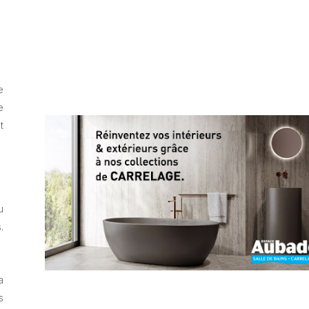
e
e
t
u
.
a
s