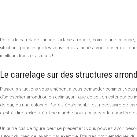
Poser du carrelage sur une surface arrondie, comme une colonne, n’e
situations pour lesquelles vous seriez amené à vous poser des ques
meilleurs trucs et astuces !
Le carrelage sur des structures arrond
Plusieurs situations vous amènent à vous demander comment vous
d’un escalier arrondi ou en colimaçon, que ce soit en extérieur ou i
de bar, ou une colonne. Parfois également, il est nécessaire de ca
c’est-à-dire l’extrémité d’une marche pour conserver le caractère e
Un autre cas de figure peut se présenter : vous pouvez avoir besoin 
autour du pied de lavabo par exemple. D’autres problématiques d