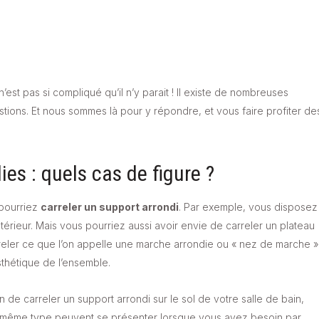
st pas si compliqué qu’il n’y parait ! Il existe de nombreuses
tions. Et nous sommes là pour y répondre, et vous faire profiter de
ies : quels cas de figure ?
 pourriez
carreler un support arrondi
. Par exemple, vous disposez
ntérieur. Mais vous pourriez aussi avoir envie de carreler un plateau
rreler ce que l’on appelle une marche arrondie ou « nez de marche »
sthétique de l’ensemble.
de carreler un support arrondi sur le sol de votre salle de bain,
u même type peuvent se présenter lorsque vous avez besoin par