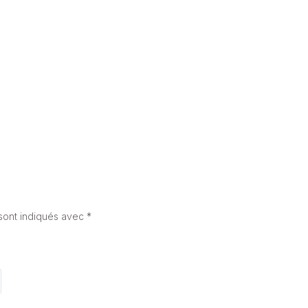
CARRELAGE QUI SONNE CREUX : COMPRENDRE LES CAUSES ET
TROUVER LES SOLUTIONS
16 janvier 2026
sont indiqués avec
*