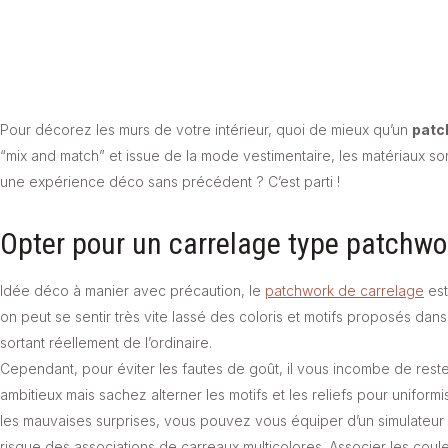
Pour décorez les murs de votre intérieur, quoi de mieux qu’un
patc
“mix and match” et issue de la mode vestimentaire, les matériaux so
une expérience déco sans précédent ? C’est parti !
Opter pour un carrelage type patchwor
Idée déco à manier avec précaution, le
patchwork de carrelage
est
on peut se sentir très vite lassé des coloris et motifs proposés dan
sortant réellement de l’ordinaire.
Cependant, pour éviter les fautes de goût, il vous incombe de rest
ambitieux mais sachez alterner les motifs et les reliefs pour uniform
les mauvaises surprises, vous pouvez vous équiper d’un simulateur
risque des associations de carreaux multicolores. Associer les coul