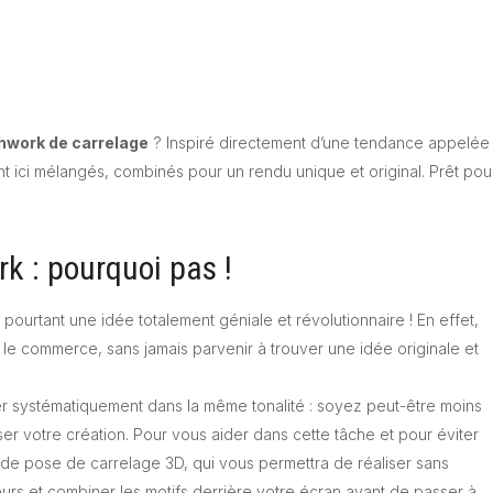
hwork de carrelage
? Inspiré directement d’une tendance appelée
nt ici mélangés, combinés pour un rendu unique et original. Prêt pou
k : pourquoi pas !
 pourtant une idée totalement géniale et révolutionnaire ! En effet,
s le commerce, sans jamais parvenir à trouver une idée originale et
er systématiquement dans la même tonalité : soyez peut-être moins
iser votre création. Pour vous aider dans cette tâche et pour éviter
 de pose de carrelage 3D, qui vous permettra de réaliser sans
eurs et combiner les motifs derrière votre écran avant de passer à