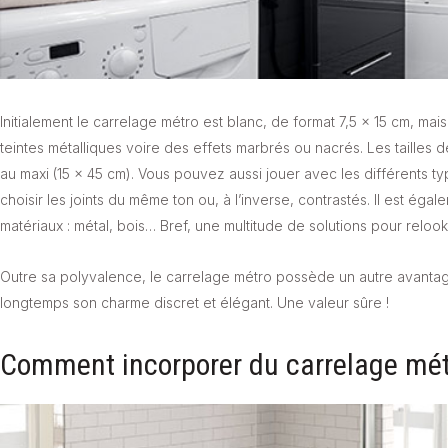
Initialement le carrelage métro est blanc, de format 7,5 x 15 cm, mai
teintes métalliques voire des effets marbrés ou nacrés. Les tailles 
au maxi (15 x 45 cm). Vous pouvez aussi jouer avec les différents t
choisir les joints du même ton ou, à l’inverse, contrastés. Il est ég
matériaux : métal, bois… Bref, une multitude de solutions pour relook
Outre sa polyvalence, le carrelage métro possède un autre avantage sty
longtemps son charme discret et élégant. Une valeur sûre !
Comment incorporer du carrelage métr