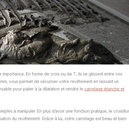
 importance. En forme de croix ou de T, ils se glissent entre vos
mm, vous permet de sécuriser votre revêtement en laissant un
ensable pour palier à la dilatation et rendre le
carrelage étanche et
simples à manipuler. En plus d’avoir une fonction pratique, le croisillo
misation du revêtement. Grâce à lui, votre carrelage est beau et bien