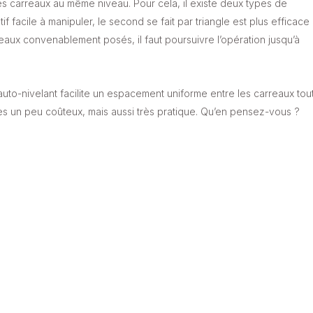
es carreaux au même niveau. Pour cela, il existe deux types de
if facile à manipuler, le second se fait par triangle est plus efficace
eaux convenablement posés, il faut poursuivre l’opération jusqu’à
 auto-nivelant facilite un espacement uniforme entre les carreaux tou
tes un peu coûteux, mais aussi très pratique. Qu’en pensez-vous ?