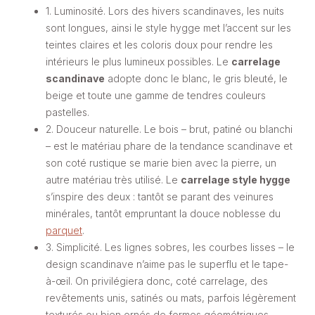
1. Luminosité. Lors des hivers scandinaves, les nuits
sont longues, ainsi le style hygge met l’accent sur les
teintes claires et les coloris doux pour rendre les
intérieurs le plus lumineux possibles. Le
carrelage
scandinave
adopte donc le blanc, le gris bleuté, le
beige et toute une gamme de tendres couleurs
pastelles.
2. Douceur naturelle. Le bois – brut, patiné ou blanchi
– est le matériau phare de la tendance scandinave et
son coté rustique se marie bien avec la pierre, un
autre matériau très utilisé. Le
carrelage style hygge
s’inspire des deux : tantôt se parant des veinures
minérales, tantôt empruntant la douce noblesse du
parquet
.
3. Simplicité. Les lignes sobres, les courbes lisses – le
design scandinave n’aime pas le superflu et le tape-
à-œil. On privilégiera donc, coté carrelage, des
revêtements unis, satinés ou mats, parfois légèrement
texturés ou bien ornés de formes géométriques