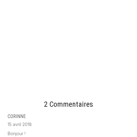
CARRELAGE POUR PLAN DE TRAVAIL EN CUISINE :
COMMENT CHOISIR ?
18 novembre 2024
2 Commentaires
CORINNE
15 avril 2018
Bonjour !