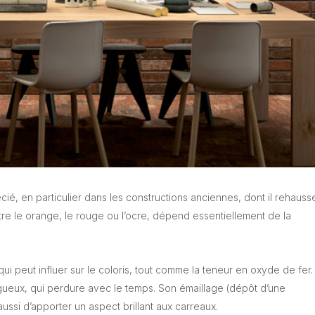
cié, en particulier dans les constructions anciennes, dont il rehauss
ntre le orange, le rouge ou l’ocre, dépend essentiellement de la
ui peut influer sur le coloris, tout comme la teneur en oxyde de fer.
ugueux, qui perdure avec le temps. Son émaillage (dépôt d’une
ussi d’apporter un aspect brillant aux carreaux.