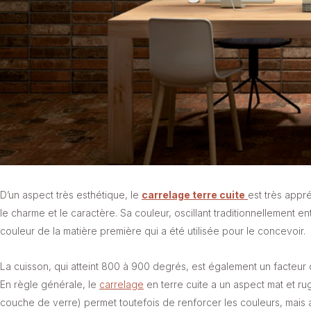
D’un aspect très esthétique, le
carrelage terre cuite
est très appré
le charme et le caractère. Sa couleur, oscillant traditionnellement e
couleur de la matière première qui a été utilisée pour le concevoir.
La cuisson, qui atteint 800 à 900 degrés, est également un facteur q
En règle générale, le
carrelage
en terre cuite a un aspect mat et r
couche de verre) permet toutefois de renforcer les couleurs, mais a